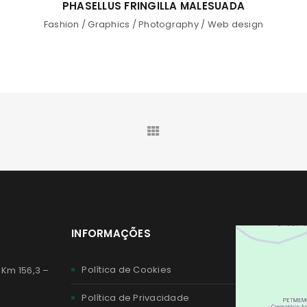
PHASELLUS FRINGILLA MALESUADA
Fashion
/
Graphics
/
Photography
/
Web design
INFORMAÇÕES
Política de Cookies
 Km 156,3 –
Política de Privacidade