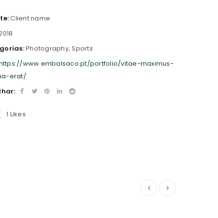
te:
Client name
2018
gorias:
Photography
,
Sports
https://www.embalsaco.pt/portfolio/vitae-maximus-
a-erat/
lhar:
1
Likes