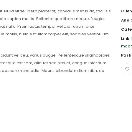
 Nulla vitae libero placerat, convallis metus ac, facilisis
Clien
putate sapien mattis. Pellentesque libero neque, feugiat
Ano:
iat nulla. Proin luctus tempor velit, id rutrum ante
Cate
que mollis, nulla est ullamcorper elit, sodales vestibulum
Link:
magn
incidunt velit eu, varius augue. Pellentesque ullamcorper
Parti
ntesque est sem, aliquet sed orci et, congue interdum
t posuere nunc odio. Mauris bibendum diam nibh, ac