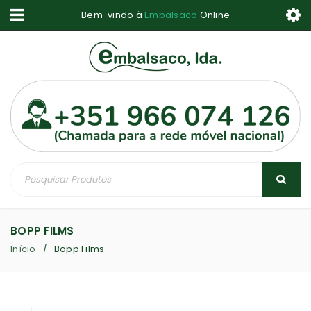
Bem-vindo à
Embalsaco
Online
BOPP FILMS
Início
Bopp Films
/