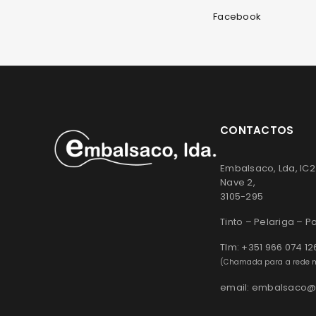
Facebook
CONTACTOS
Embalsaco, Lda, IC2
Nave 2,
3105-295
Tinto – Pelariga – 
Tlm: +351 966 074 12
(Chamada para a rede m
email: embalsaco