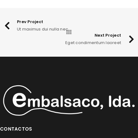
SED MALESUADA DIGNISSIM
0
Fashion
/
Graphics
/
Sports
Prev Project
Ut maximus dui nulla nec
PELLENTESQUE HABITANT MORBI
1
Next Project
Graphics
/
Sports
Eget condimentum laoreet
QUISQUE DAPIBUS AM DUI
1
Fashion
/
Graphics
/
Sports
CONTACTOS