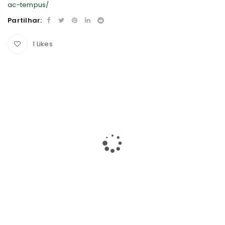
ac-tempus/
Partilhar:
1
Likes
RELATED PROJECTS
CURABITUR NEQUE VITAE JUSTO
0
Graphics
/
Sports
VITAE MAXIMUS MAGNA ERAT
1
Photography
/
Sports
PHASELLUS FRINGILLA MALESUADA
1
Fashion
/
Graphics
/
Photography
/
Web design