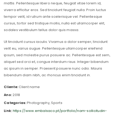
mattis. Pellentesque libero neque, feugiat vitae lorem id,
viverra efficitur eros. Sed tincidunt feugiat nulla. Proin luctus
tempor velit, id rutrum ante scelerisque vel. Pellentesque
cursus, tortor sed tristique mollis, nulla est ullamcorper elit,
sodales vestibulum tellus dolor quis massa.
Ut tincidunt cursus iaculis. Vivamus a dolor semper, tincidunt
velit eu, varius augue. Pellentesque ullamcorper eleifend
ipsum, sed molestie purus posuere ac. Pellentesque est sem,
aliquet sed orci et, congue interdum risus. Integer bibendum
ac ipsum in semper. Praesent posuere nunc odio. Mauris
bibendum diam nibh, ac rhoncus enim tincidunt in.
Cliente:
Client name
Ano:
2018
Categorias:
Photography
,
Sports
Link:
https://www.embalsaco.pt/portfolio/nam-sollicitudin-