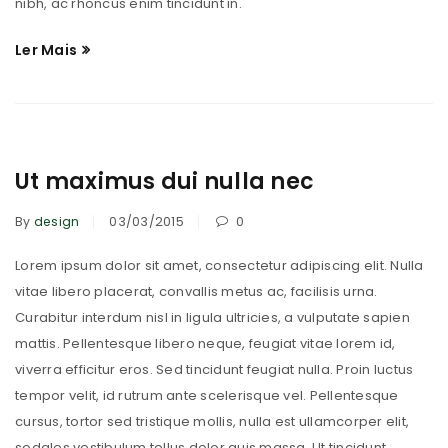
nibh, ac rhoncus enim tincidunt in.
Ler Mais
Ut maximus dui nulla nec
By
design
03/03/2015
0
Lorem ipsum dolor sit amet, consectetur adipiscing elit. Nulla
vitae libero placerat, convallis metus ac, facilisis urna.
Curabitur interdum nisl in ligula ultricies, a vulputate sapien
mattis. Pellentesque libero neque, feugiat vitae lorem id,
viverra efficitur eros. Sed tincidunt feugiat nulla. Proin luctus
tempor velit, id rutrum ante scelerisque vel. Pellentesque
cursus, tortor sed tristique mollis, nulla est ullamcorper elit,
sodales vestibulum tellus dolor quis massa. Ut tincidunt