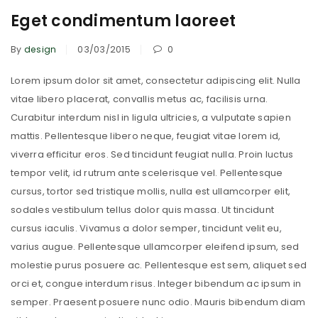
Eget condimentum laoreet
By
design
03/03/2015
0
Lorem ipsum dolor sit amet, consectetur adipiscing elit. Nulla
vitae libero placerat, convallis metus ac, facilisis urna.
Curabitur interdum nisl in ligula ultricies, a vulputate sapien
mattis. Pellentesque libero neque, feugiat vitae lorem id,
viverra efficitur eros. Sed tincidunt feugiat nulla. Proin luctus
tempor velit, id rutrum ante scelerisque vel. Pellentesque
cursus, tortor sed tristique mollis, nulla est ullamcorper elit,
sodales vestibulum tellus dolor quis massa. Ut tincidunt
cursus iaculis. Vivamus a dolor semper, tincidunt velit eu,
varius augue. Pellentesque ullamcorper eleifend ipsum, sed
molestie purus posuere ac. Pellentesque est sem, aliquet sed
orci et, congue interdum risus. Integer bibendum ac ipsum in
semper. Praesent posuere nunc odio. Mauris bibendum diam