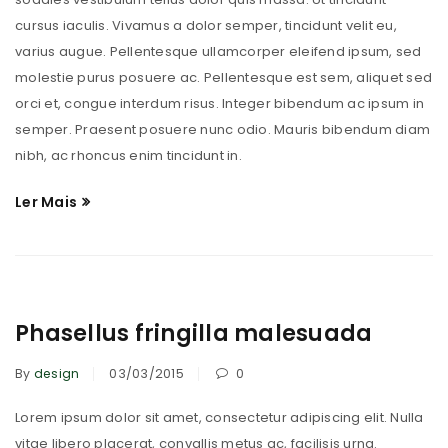
cursus iaculis. Vivamus a dolor semper, tincidunt velit eu,
varius augue. Pellentesque ullamcorper eleifend ipsum, sed
molestie purus posuere ac. Pellentesque est sem, aliquet sed
orci et, congue interdum risus. Integer bibendum ac ipsum in
semper. Praesent posuere nunc odio. Mauris bibendum diam
nibh, ac rhoncus enim tincidunt in.
Ler Mais
Phasellus fringilla malesuada
By
design
03/03/2015
0
Lorem ipsum dolor sit amet, consectetur adipiscing elit. Nulla
vitae libero placerat, convallis metus ac, facilisis urna.