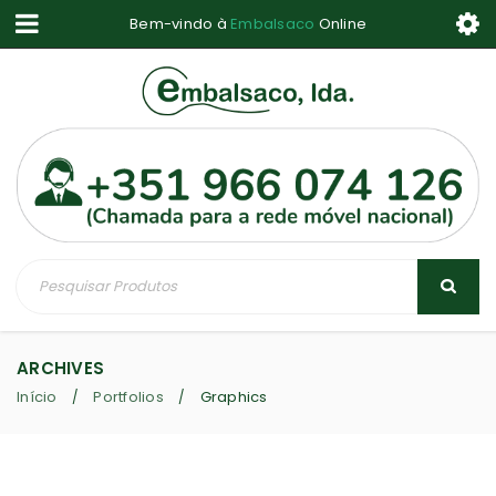
Bem-vindo à
Embalsaco
Online
ARCHIVES
Início
Portfolios
Graphics
/
/