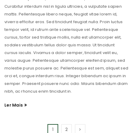
Curabitur interdum nisl in ligula ultricies, a vulputate sapien
mattis. Pellentesque libero neque, feugiat vitae lorem id,
viverra efficitur eros. Sed tincidunt feugiat nulla. Proin luctus
tempor velit, id rutrum ante scelerisque vel. Pellentesque
cursus, tortor sed tristique mollis, nulla est ullamcorper elit,
sodales vestibulum tellus dolor quis massa. Ut tincidunt
cursus iaculis. Vivamus a dolor semper, tincidunt velit eu,
varius augue. Pellentesque ullamcorper eleifend ipsum, sed
molestie purus posuere ac. Pellentesque est sem, aliquet sed
orci et, congue interdum risus. Integer bibendum ac ipsum in
semper. Praesent posuere nunc odio. Mauris bibendum diam
nibh, ac rhoncus enim tincidunt in.
Ler Mais
1
2