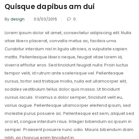
Quisque dapibus am dui
By
design
03/03/2015
0
Lorem ipsum dolor sit amet, consectetur adipiscing elit. Nulla
vitae libero placerat, convallis metus ac, facilisis urna.
Curabitur interdum nisl in ligula ultricies, a vulputate sapien
mattis. Pellentesque libero neque, feugiat vitae lorem id,
viverra efficitur eros. Sed tincidunt feugiat nulla. Proin luctus
tempor velit, id rutrum ante scelerisque vel. Pellentesque
cursus, tortor sed tristique mollis, nulla est ullamcorper elit,
sodales vestibulum tellus dolor quis massa. Ut tincidunt
cursus iaculis. Vivamus a dolor semper, tincidunt velit eu,
varius augue. Pellentesque ullamcorper eleifend ipsum, sed
molestie purus posuere ac. Pellentesque est sem, aliquet sed
orci et, congue interdum risus. Integer bibendum ac ipsum in
semper. Praesent posuere nunc odio. Mauris bibendum diam
nibh, ac rhoncus enim tincidunt in.