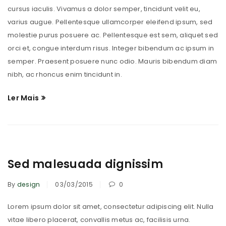
cursus iaculis. Vivamus a dolor semper, tincidunt velit eu,
varius augue. Pellentesque ullamcorper eleifend ipsum, sed
molestie purus posuere ac. Pellentesque est sem, aliquet sed
orci et, congue interdum risus. Integer bibendum ac ipsum in
semper. Praesent posuere nunc odio. Mauris bibendum diam
nibh, ac rhoncus enim tincidunt in.
Ler Mais
Sed malesuada dignissim
By
design
03/03/2015
0
Lorem ipsum dolor sit amet, consectetur adipiscing elit. Nulla
vitae libero placerat, convallis metus ac, facilisis urna.