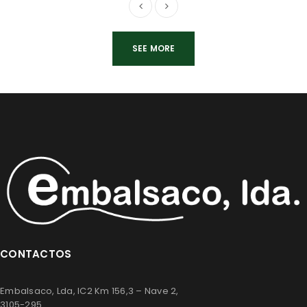
SEE MORE
CONTACTOS
Embalsaco, Lda, IC2 Km 156,3 – Nave 2,
3105-295