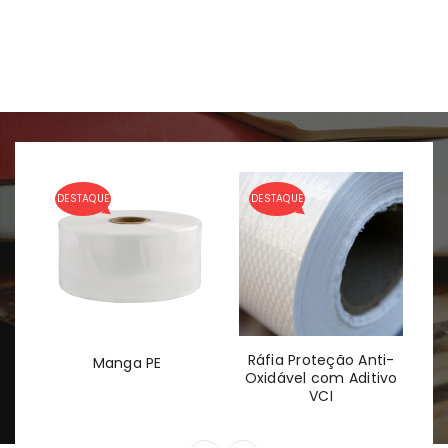
DESTAQUE
DESTAQUE
D
ia
Ráfia Proteção Anti-
F
Manga PE
Oxidável com Aditivo
VCI