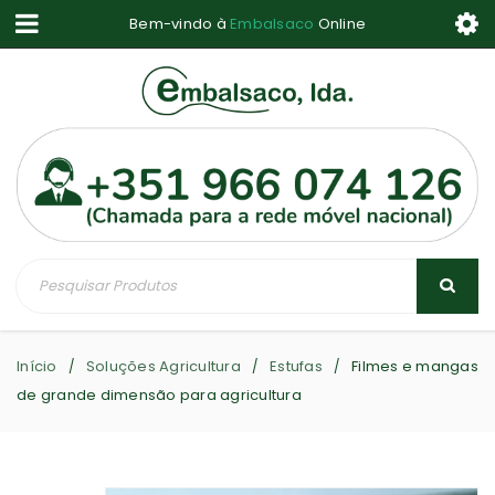
Bem-vindo à
Embalsaco
Online
Início
Soluções Agricultura
Estufas
Filmes e mangas
/
/
/
de grande dimensão para agricultura