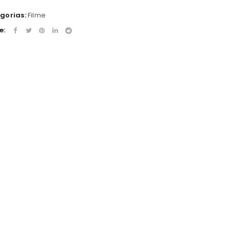
gorias:
Filme
e: