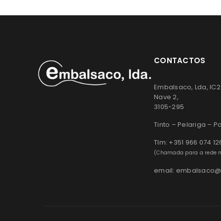
CONTACTOS
Embalsaco, Lda, IC2
Nave 2,
3105-295
Tinto – Pelariga – 
Tlm: +351 966 074 12
(Chamada para a rede m
email: embalsaco