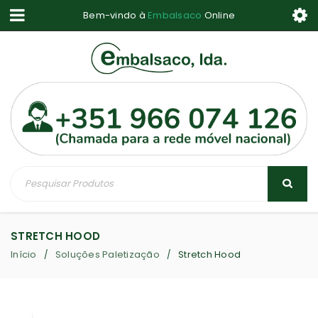
Bem-vindo à
Embalsaco
Online
STRETCH HOOD
Início
Soluções Paletização
Stretch Hood
/
/