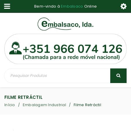
Bem-vindo à
Embalsaco
Online
FILME RETRÁCTIL
Início
Embalagem Industrial
Filme Retráctil
/
/