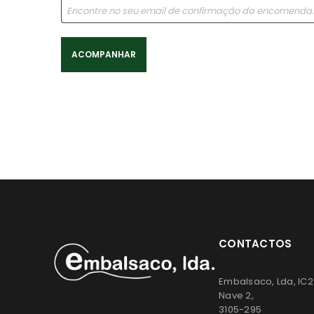
ACOMPANHAR
CONTACTOS
Embalsaco, Lda, IC2
Nave 2,
3105-295