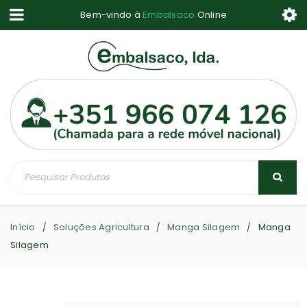
Bem-vindo à
Embalsaco
Online
Início
Soluções Agricultura
Manga Silagem
Manga
/
/
/
Silagem