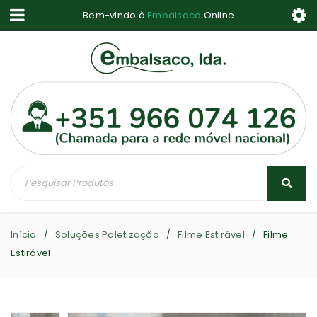
Bem-vindo à
Embalsaco
Online
Início
Soluções Paletização
Filme Estirável
Filme
/
/
/
Estirável