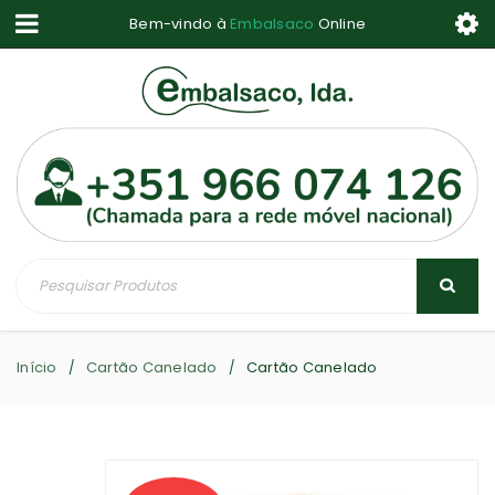
Bem-vindo à
Embalsaco
Online
Início
Cartão Canelado
Cartão Canelado
/
/