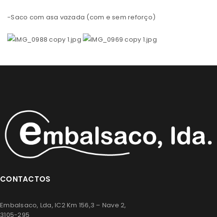
-Saco com asa vazada (com e sem reforço)
CONTACTOS
Embalsaco, Lda, IC2 Km 156,3 – Nave 2,
3105-295