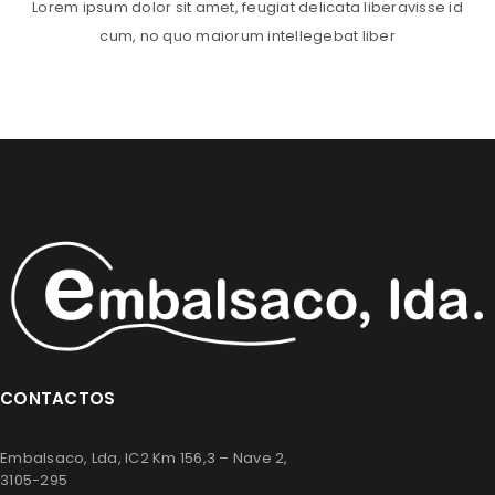
Lorem ipsum dolor sit amet, feugiat delicata liberavisse id
cum, no quo maiorum intellegebat liber
CONTACTOS
Embalsaco, Lda, IC2 Km 156,3 – Nave 2,
3105-295