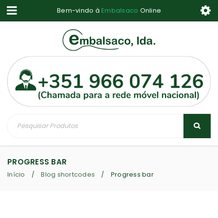
Bem-vindo à
Embalsaco
Online
PROGRESS BAR
Início
Blog shortcodes
Progress bar
/
/