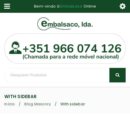
Bem-vindo à
Embalsaco
Online
WITH SIDEBAR
Início
Blog Masonry
With sidebar
/
/