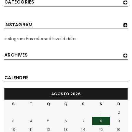
CATEGORIES
INSTAGRAM
Instagram has returned invalid data.
ARCHIVES
CALENDER
AGOSTO 2026
S
T
Q
Q
S
S
D
1
2
3
4
5
6
7
8
9
10
11
12
13
14
15
16